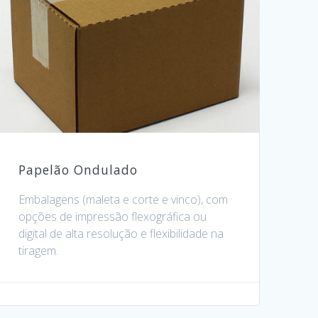
Papelão Ondulado
Embalagens (maleta e corte e vinco), com
opções de impressão flexográfica ou
digital de alta resolução e flexibilidade na
tiragem.