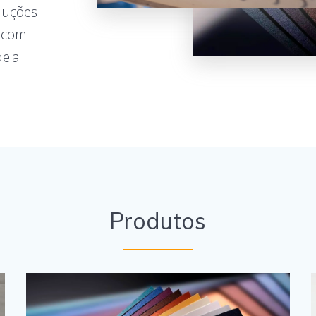
oluções
, com
deia
Produtos